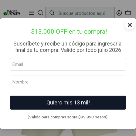
📦 Envío Gratis desde $99.990 — Entrega en RM el mismo día
🔥
Compra

antes de las 12:00 hrs (día hábil) y recibe hoy mismo.
r
×
Inicio
Ropa
Hombre
Short
Short Nox Pro Lily Green
¡$13.000 OFF en tu compra!
Suscríbete y recibe un código para ingresar al
final de tu compra. Valido por todo julio 2026
Quiero mis 13 mil!
(Valido para compras sobre $99.990 pesos).