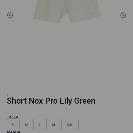
|
Short Nox Pro Lily Green
TALLA
S
M
L
XL
XXL
MARCA