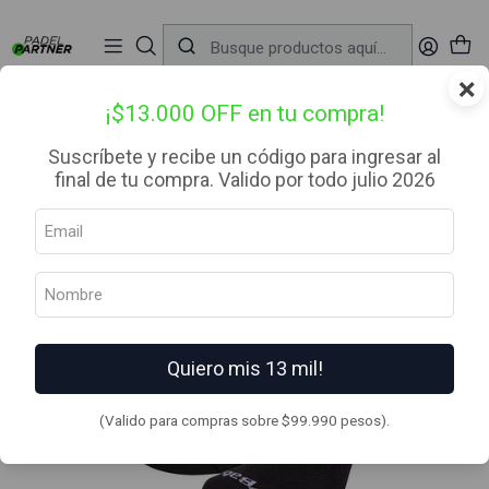
📦 Envío Gratis desde $99.990 — Entrega en RM el mismo día
🔥
Compra

antes de las 12:00 hrs (día hábil) y recibe hoy mismo.
r
×
Inicio
Ropa
Calcetines
Invisible 3 Pairs Pack Negro
¡$13.000 OFF en tu compra!
Suscríbete y recibe un código para ingresar al
final de tu compra. Valido por todo julio 2026
Quiero mis 13 mil!
(Valido para compras sobre $99.990 pesos).