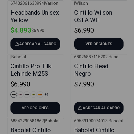
67432061633994
|
Varlion
|
Wilson
-30%
Headbands Unisex
Cintillo Wilson
Yellow
OSFA WH
$4.893
$6.990
$6.990
AGREGAR AL CARRO
VER OPCIONES
|
Babolat
68026887115202
|
Head
Cintillo Pro Tilki
Cintillo Head
Lehinde M25S
Negro
$6.990
$7.990
+1
VER OPCIONES
AGREGAR AL CARRO
68842290581867
|
Babolat
69539190074013
|
Babolat
Agotado
Babolat Cintillo
Babolat Cintillo