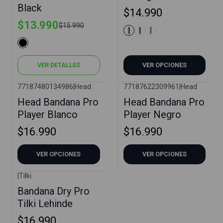
Black
$14.990
$13.990
$15.990
VER DETALLES
VER OPCIONES
77187480134986
|
Head
77187622309961
|
Head
Head Bandana Pro
Head Bandana Pro
Player Blanco
Player Negro
$16.990
$16.990
VER OPCIONES
VER OPCIONES
|
Tilki
Bandana Dry Pro
Tilki Lehinde
$16.990