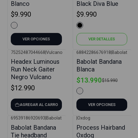
Blanco
Black Diva Blue
$9.990
$9.990
VER OPCIONES
VER DETALLES
75252487044668
|
Vulcano
68842286676918
|
Babolat
-13%
Headex Luminous
Babolat Bandana
Run Neck Gaiter
Blanca
Negro Vulcano
$13.990
$15.990
$12.990
AGREGAR AL CARRO
VER OPCIONES
69539186920693
|
Babolat
|
Oxdog
-13%
Babolat Bandana
Process Hairband
Agotado
Tie headband
Oxdog