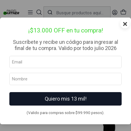
📦 Envío Gratis desde $99.990 — Entrega en RM el mismo día
🔥
Compra

antes de las 12:00 hrs (día hábil) y recibe hoy mismo.
r
×
Inicio
Complementos
Cintillos y Bandanas
Bandana Dry Pro Tilki Lehinde
¡$13.000 OFF en tu compra!
Suscríbete y recibe un código para ingresar al
final de tu compra. Valido por todo julio 2026
Quiero mis 13 mil!
(Valido para compras sobre $99.990 pesos).