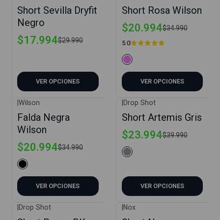
-40%
-40%
Short Sevilla Dryfit
Short Rosa Wilson
Negro
$20.994
$34.990
$17.994
$29.990
5.0
VER OPCIONES
VER OPCIONES
|
Wilson
|
Drop Shot
-40%
-40%
Falda Negra
Short Artemis Gris
Wilson
$23.994
$39.990
$20.994
$34.990
VER OPCIONES
VER OPCIONES
|
Drop Shot
|
Nox
-40%
-20%