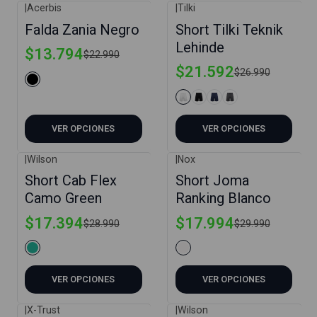
|
Acerbis
|
Tilki
-40%
-20%
Falda Zania Negro
Short Tilki Teknik
Lehinde
$13.794
$22.990
$21.592
$26.990
VER OPCIONES
VER OPCIONES
|
Wilson
|
Nox
-40%
-40%
Short Cab Flex
Short Joma
Camo Green
Ranking Blanco
$17.394
$17.994
$28.990
$29.990
VER OPCIONES
VER OPCIONES
|
X-Trust
|
Wilson