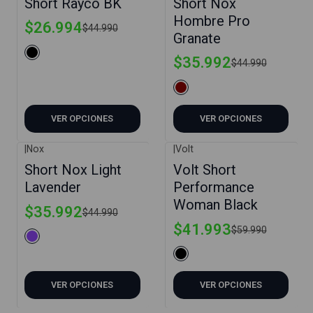
Short Rayco BK
Short Nox
Hombre Pro
$26.994
$44.990
Granate
$35.992
$44.990
VER OPCIONES
VER OPCIONES
|
Nox
|
Volt
-20%
-30%
Short Nox Light
Volt Short
Lavender
Performance
Woman Black
$35.992
$44.990
$41.993
$59.990
VER OPCIONES
VER OPCIONES