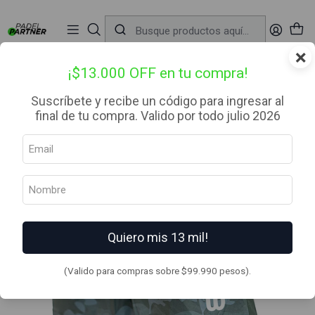
📦 Envío Gratis desde $99.990 — Entrega en RM el mismo día
🔥
Compra

antes de las 12:00 hrs (día hábil) y recibe hoy mismo.
r
×
Inicio
Ropa
Hombre
Short
Short Cab Flex Camo Green
¡$13.000 OFF en tu compra!
Suscríbete y recibe un código para ingresar al
final de tu compra. Valido por todo julio 2026
Quiero mis 13 mil!
(Valido para compras sobre $99.990 pesos).