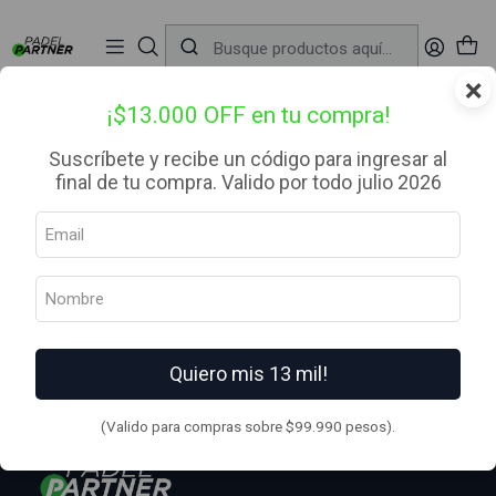
📦 Envío Gratis desde $99.990 — Entrega en RM el mismo día
🔥
Compra

antes de las 12:00 hrs (día hábil) y recibe hoy mismo.
r
×
Inicio
Blog
¡$13.000 OFF en tu compra!
Blog
Suscríbete y recibe un código para ingresar al
final de tu compra. Valido por todo julio 2026
Todo lo que necesitas saber del Padel!
Quiero mis 13 mil!
VOLVER ARRIBA
(Valido para compras sobre $99.990 pesos).