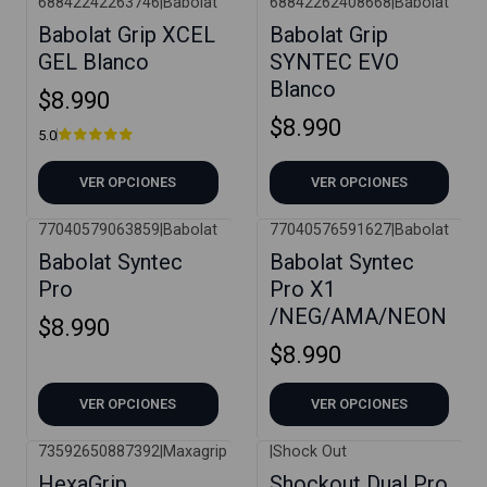
68842242263746
|
Babolat
68842262408668
|
Babolat
Babolat Grip XCEL
Babolat Grip
GEL Blanco
SYNTEC EVO
Blanco
$8.990
$8.990
5.0
VER OPCIONES
VER OPCIONES
77040579063859
|
Babolat
77040576591627
|
Babolat
Babolat Syntec
Babolat Syntec
Pro
Pro X1
/NEG/AMA/NEON
$8.990
$8.990
VER OPCIONES
VER OPCIONES
73592650887392
|
Maxagrip
|
Shock Out
HexaGrip
Shockout Dual Pro