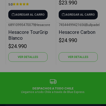
$23.990
5.0
AGREGAR AL CARRO
AGREGAR AL CARRO
68910995470079
|
Hesacore
74544499421656
|
Bullpadel
Agotado
Agotado
Hesacore TourGrip
Hesacore Carbon
Blanco
$24.990
$24.990
VER DETALLES
VER DETALLES
DESPACHOS A TODO CHILE
Llegamos a todo Chile a través de Blue Express.