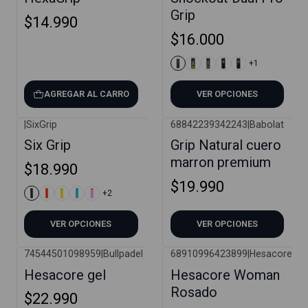
Grip
$14.990
$16.000
+1
AGREGAR AL CARRO
VER OPCIONES
|
SixGrip
68842239342243
|
Babolat
Six Grip
Grip Natural cuero
marron premium
$18.990
$19.990
+2
VER OPCIONES
VER OPCIONES
74544501098959
|
Bullpadel
68910996423899
|
Hesacore
Hesacore gel
Hesacore Woman
Rosado
$22.990