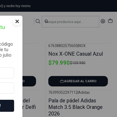
il) y recibe hoy mismo.
×
on
tu
 código
376
|
Enebe
67638802575605
|
NOX
de tu
-27%
be Combat
Nox X-ONE Casual Azul
 julio
rillo
$79.990
$109.990
84.990
EGAR AL CARRO
AGREGAR AL CARRO
832
|
Bullpadel
76399352297112
|
Adidas
-0%
del Bullpadel
Pala de pádel Adidas
!
 Woman Jr Delfi
Match 3.5 Black Orange
2026