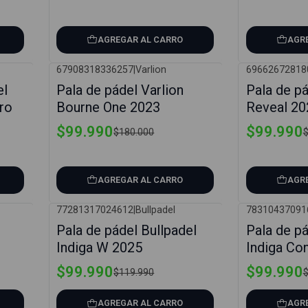
AGREGAR AL CARRO
AGR
67908318336257
|
Varlion
69662672818
-44%
-38%
el
Pala de pádel Varlion
Pala de p
ro
Bourne One 2023
Reveal 20
$99.990
$99.990
$180.000
$
AGREGAR AL CARRO
AGR
77281317024612
|
Bullpadel
78310437091
-17%
-17%
Pala de pádel Bullpadel
Pala de pá
Indiga W 2025
Indiga Co
$99.990
$99.990
$119.990
$
AGREGAR AL CARRO
AGR