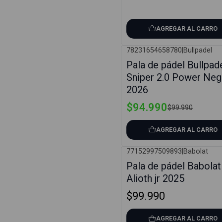
AGREGAR AL CARRO
78231654658780
|
Bullpadel
-5%
Pala de pádel Bullpad
Sniper 2.0 Power Neg
2026
$94.990
$99.990
AGREGAR AL CARRO
77152997509893
|
Babolat
Pala de pádel Babolat
Alioth jr 2025
$99.990
AGREGAR AL CARRO