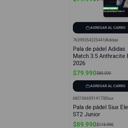
AGREGAR AL CARRO
76399354225441
|
Adidas
-0%
Pala de pádel Adidas
Match 3.5 Anthracite 
2026
$79.990
$80.000
AGREGAR AL CARRO
68210660914173
|
Siux
-25%
Pala de pádel Siux Ele
ST2 Junior
$89.990
$119.990