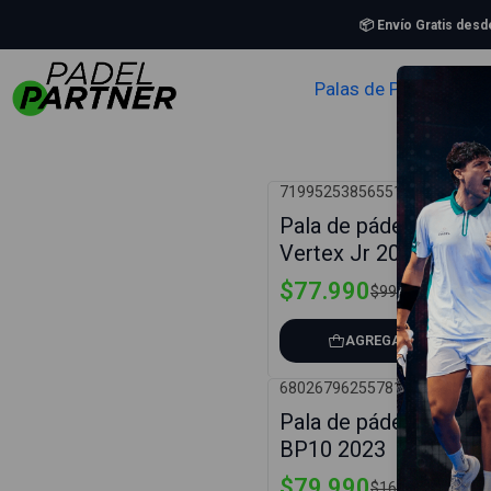
📦 Envío Gratis des
Palas de Padel
Zapa
71995253856551
|
Bullpadel
-22%
Pala de pádel Bullpad
Vertex Jr 2024
$77.990
$99.990
AGREGAR AL CARRO
68026796255781
|
Bullpadel
-53%
Pala de pádel Bullpad
BP10 2023
$79.990
$169.990