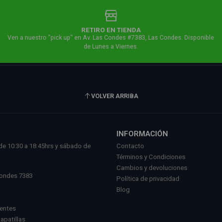
RETIRO EN TIENDA
Ven a nuestro "pick up" en Av. Las Condes #7383, Las Condes. Disponible
de Lunes a Viernes.
VOLVER ARRIBA
INFORMACIÓN
de 10:30 a 18:45hrs y sábado de
Contacto
.
Términos y Condiciones
l
Cambios y devoluciones
Condes 7383
Política de privacidad
Blog
uentes
Zapatillas