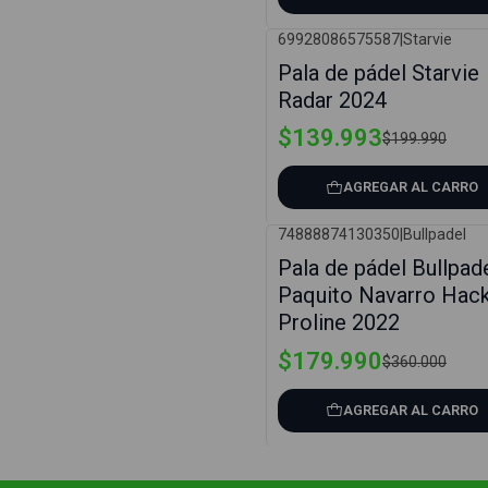
69928086575587
|
Starvie
-30%
Pala de pádel Starvie
Radar 2024
$139.993
$199.990
AGREGAR AL CARRO
74888874130350
|
Bullpadel
-50%
Pala de pádel Bullpad
Paquito Navarro Hac
Proline 2022
$179.990
$360.000
AGREGAR AL CARRO