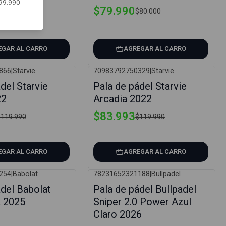
$99.990
$79.990
85.000
$80.000
EGAR AL CARRO
AGREGAR AL CARRO
866
|
Starvie
70983792750329
|
Starvie
-30%
del Starvie
Pala de pádel Starvie
22
Arcadia 2022
$83.993
119.990
$119.990
EGAR AL CARRO
AGREGAR AL CARRO
254
|
Babolat
78231652321188
|
Bullpadel
-5%
ádel Babolat
Pala de pádel Bullpadel
a 2025
Sniper 2.0 Power Azul
Claro 2026