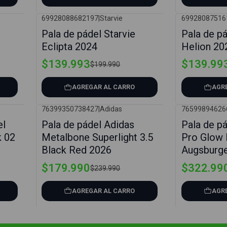
69928088682197
|
Starvie
69928087516
-30%
-30%
Pala de pádel Starvie
Pala de pá
Eclipta 2024
Helion 20
$139.993
$139.99
$199.990
AGREGAR AL CARRO
AGR
76399350738427
|
Adidas
76599894626
-25%
-19%
el
Pala de pádel Adidas
Pala de pá
k 02
Metalbone Superlight 3.5
Pro Glow 
Black Red 2026
Augsburge
$179.990
$322.99
$239.990
AGREGAR AL CARRO
AGR