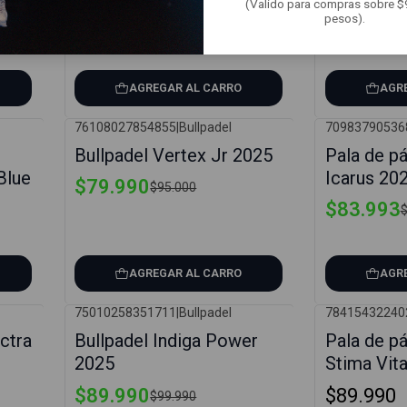
(Valido para compras sobre 
$79.990
pesos).
$
5.0
AGREGAR AL CARRO
AGR
76108027854855
|
Bullpadel
70983790536
-16%
-30%
Bullpadel Vertex Jr 2025
Pala de pá
Blue
Icarus 20
$79.990
$95.000
$83.993
$
AGREGAR AL CARRO
AGR
75010258351711
|
Bullpadel
78415432240
-10%
ctra
Bullpadel Indiga Power
Pala de p
2025
Stima Vit
$89.990
$89.990
$99.990