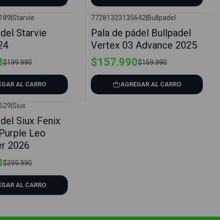
189
|
Starvie
77281323135642
|
Bullpadel
-1%
del Starvie
Pala de pádel Bullpadel
24
Vertex 03 Advance 2025
3
$157.990
$199.990
$159.990
EGAR AL CARRO
AGREGAR AL CARRO
629
|
Siux
del Siux Fenix
Purple Leo
r 2026
0
$399.990
EGAR AL CARRO