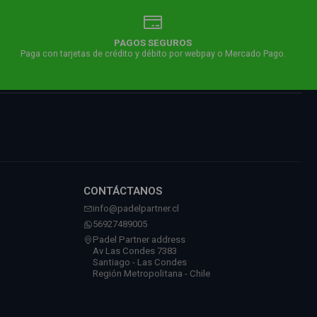
PAGOS SEGUROS
Paga con tarjetas de crédito y débito por webpay o Mercado Pago.
CONTÁCTANOS
info@padelpartner.cl
56927489005
Padel Partner address
Av Las Condes 7383
Santiago - Las Condes
Región Metropolitana - Chile