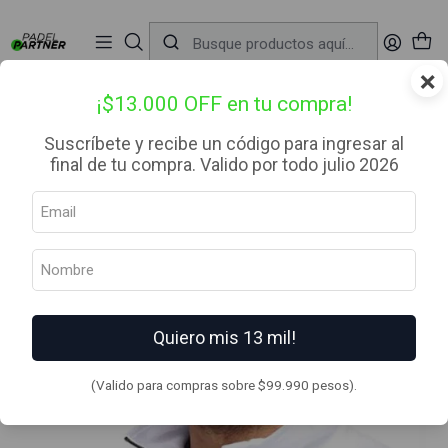
📦 Envío Gratis desde $99.990 — Entrega en RM el mismo día
🔥
Compra

antes de las 12:00 hrs (día hábil) y recibe hoy mismo.
r
×
Inicio
Ropa
Gorras
Gorra Naos Charcoal
¡$13.000 OFF en tu compra!
Suscríbete y recibe un código para ingresar al
final de tu compra. Valido por todo julio 2026
Quiero mis 13 mil!
(Valido para compras sobre $99.990 pesos).