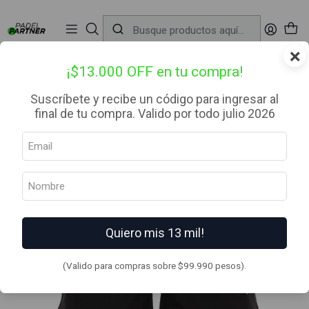
📦 Envío Gratis desde $99.990 — Entrega en RM el mismo día
🔥
Compra

antes de las 12:00 hrs (día hábil) y recibe hoy mismo.
r
×
Inicio
Ropa
Hombre
Short
Short Rayco BK
¡$13.000 OFF en tu compra!
Suscríbete y recibe un código para ingresar al
final de tu compra. Valido por todo julio 2026
Quiero mis 13 mil!
(Valido para compras sobre $99.990 pesos).