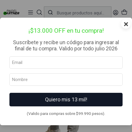
📦 Envío Gratis desde $99.990 — Entrega en RM el mismo día
🔥
Compra

antes de las 12:00 hrs (día hábil) y recibe hoy mismo.
r
×
Inicio
Ropa
Hombre
Buzos
Joggers Light Grey
¡$13.000 OFF en tu compra!
Suscríbete y recibe un código para ingresar al
final de tu compra. Valido por todo julio 2026
Quiero mis 13 mil!
(Valido para compras sobre $99.990 pesos).