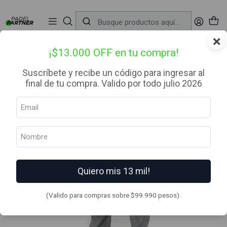
📦 Envío Gratis desde $99.990 — Entrega en RM el mismo día
🔥
Compra

antes de las 12:00 hrs (día hábil) y recibe hoy mismo.
r
×
Inicio
Ropa
Hombre
Buzos
Pantalon Tojal Caviar XL
¡$13.000 OFF en tu compra!
Suscríbete y recibe un código para ingresar al
final de tu compra. Valido por todo julio 2026
Quiero mis 13 mil!
(Valido para compras sobre $99.990 pesos).