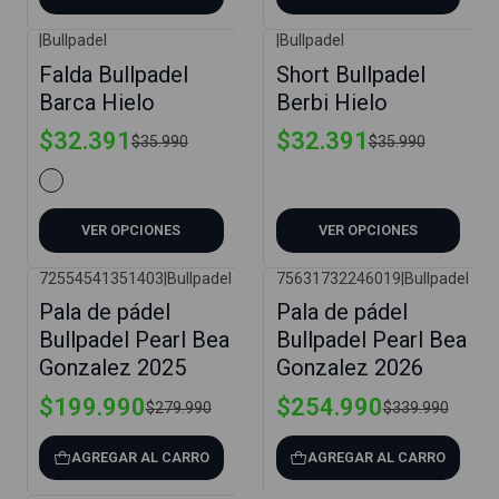
|
Bullpadel
|
Bullpadel
-10%
-10%
Falda Bullpadel
Short Bullpadel
Barca Hielo
Berbi Hielo
$32.391
$32.391
$35.990
$35.990
VER OPCIONES
VER OPCIONES
72554541351403
|
Bullpadel
75631732246019
|
Bullpadel
-29%
-25%
Pala de pádel
Pala de pádel
Bullpadel Pearl Bea
Bullpadel Pearl Bea
Gonzalez 2025
Gonzalez 2026
$199.990
$254.990
$279.990
$339.990
AGREGAR AL CARRO
AGREGAR AL CARRO