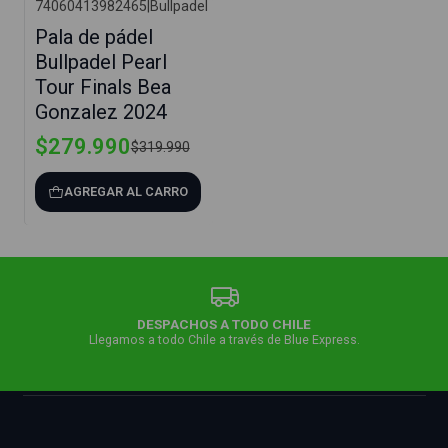
74060413982465
|
Bullpadel
-13%
Pala de pádel
Bullpadel Pearl
Tour Finals Bea
Gonzalez 2024
$279.990
$319.990
AGREGAR AL CARRO
DESPACHOS A TODO CHILE
Llegamos a todo Chile a través de Blue Express.