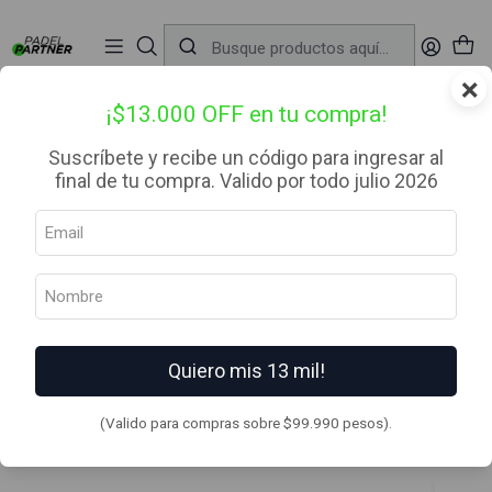
📦 Envío Gratis desde $99.990 — Entrega en RM el mismo día
🔥
Compra

antes de las 12:00 hrs (día hábil) y recibe hoy mismo.
r
×
Inicio
Ropa
Calcetines
Pro Racing Socks v4.0 Ultralight Run High SPD Apple/DK Cheddar
¡$13.000 OFF en tu compra!
Suscríbete y recibe un código para ingresar al
final de tu compra. Valido por todo julio 2026
Quiero mis 13 mil!
(Valido para compras sobre $99.990 pesos).