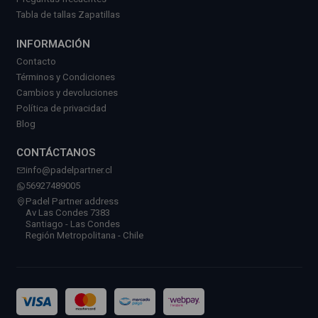
Tabla de tallas Zapatillas
INFORMACIÓN
Contacto
Términos y Condiciones
Cambios y devoluciones
Política de privacidad
Blog
CONTÁCTANOS
info@padelpartner.cl
56927489005
Padel Partner address
Av Las Condes 7383
Santiago - Las Condes
Región Metropolitana - Chile