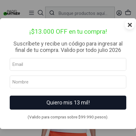
📦 Envío Gratis desde $99.990 — Entrega en RM el mismo día
🔥
Compra

antes de las 12:00 hrs (día hábil) y recibe hoy mismo.
r
×
Inicio
Ropa
Mujer
Poleras
Polera Nox Mujer Tirantes Team Fit Blanca
¡$13.000 OFF en tu compra!
Suscríbete y recibe un código para ingresar al
final de tu compra. Valido por todo julio 2026
Quiero mis 13 mil!
(Valido para compras sobre $99.990 pesos).