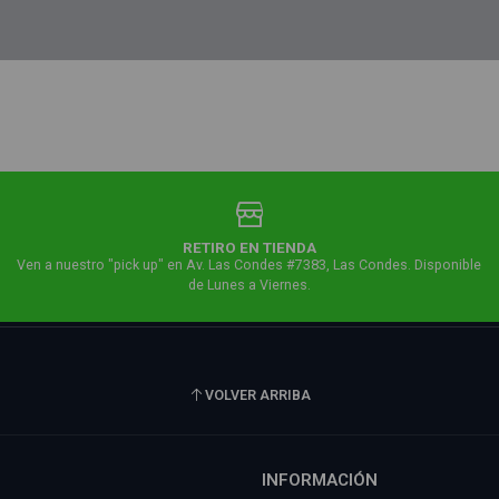
RETIRO EN TIENDA
Ven a nuestro "pick up" en Av. Las Condes #7383, Las Condes. Disponible
de Lunes a Viernes.
VOLVER ARRIBA
INFORMACIÓN