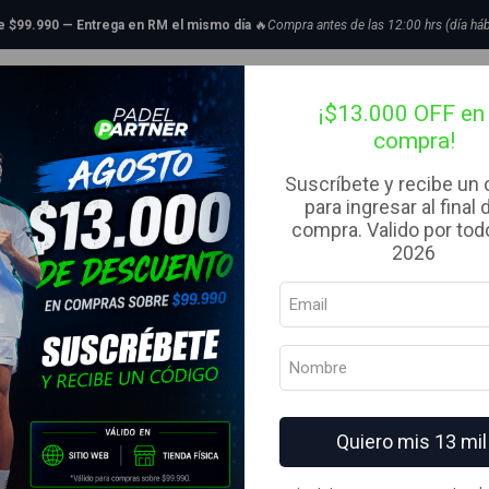
Inicio
Ropa
Gorras
Gorro Babolat Pure Logo Cap Unisex Junior Negro
de $99.990 — Entrega en RM el mismo día
🔥
Compra antes de las 12:00 hrs (día háb
|
tillas de Padel
Bolsos
Complementos
Ropa
Liquidaci
Gorro Babola
¡$13.000 OFF en 
compra!
Junior Negro
Suscríbete y recibe un
para ingresar al final 
MARCA
compra. Valido por todo
Babolat
2026
COLOR
AGREG
Cantidad
Agregar a la lista de fav
Quiero mis 13 mil