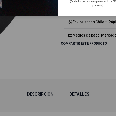
(Valido para compras sobre 
Mostrar stock de ubicacion
pesos).
Envíos a todo Chile — Ráp
Medios de pago: Mercado 
COMPARTIR ESTE PRODUCTO
DESCRIPCIÓN
DETALLES