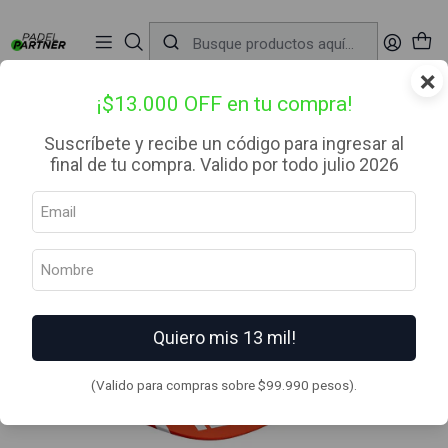
📦 Envío Gratis desde $99.990 — Entrega en RM el mismo día
🔥
Compra

antes de las 12:00 hrs (día hábil) y recibe hoy mismo.
r
×
Inicio
Ropa
Gorras
Gorro Nox Blanco Logo Rojo
¡$13.000 OFF en tu compra!
Suscríbete y recibe un código para ingresar al
final de tu compra. Valido por todo julio 2026
Quiero mis 13 mil!
(Valido para compras sobre $99.990 pesos).