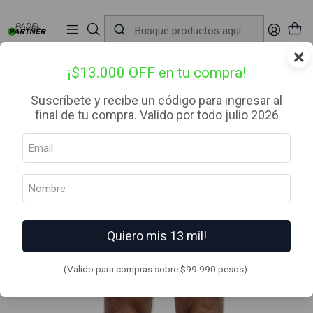
📦 Envío Gratis desde $99.990 — Entrega en RM el mismo día
🔥
Compra

antes de las 12:00 hrs (día hábil) y recibe hoy mismo.
r
×
Inicio
Ropa
Hombre
Short
Short Bullpadel Celano Gris Azulado
¡$13.000 OFF en tu compra!
Suscríbete y recibe un código para ingresar al
final de tu compra. Valido por todo julio 2026
Quiero mis 13 mil!
(Valido para compras sobre $99.990 pesos).