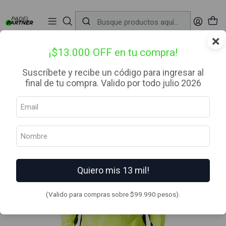
📦 Envío Gratis desde $99.990 — Entrega en RM el mismo día
🔥
Compra

antes de las 12:00 hrs (día hábil) y recibe hoy mismo.
r
×
Inicio
Ropa
Hombre
Polerón o cortavientos
Polerón Hombre Tempo 1/4 Zip Midlayer Verde Lima Vulcano
¡$13.000 OFF en tu compra!
Suscríbete y recibe un código para ingresar al
final de tu compra. Valido por todo julio 2026
Quiero mis 13 mil!
(Valido para compras sobre $99.990 pesos).