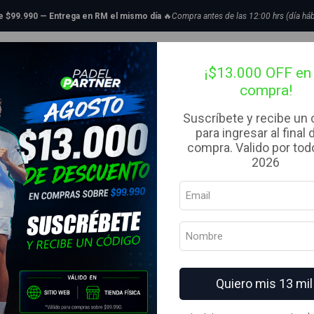
Mujer
Polerones y cortavientos
Polerón Mujer Tempo 1/4 Zip Midlayer 
de $99.990 — Entrega en RM el mismo día
🔥
Compra antes de las 12:00 hrs (día háb
|
tillas de Padel
Bolsos
Complementos
Ropa
Liquidaci
Polerón Muje
¡$13.000 OFF en 
compra!
Rosado Vulc
Suscríbete y recibe un
para ingresar al final 
TALLA
compra. Valido por todo
S
M
L
XL
2026
MARCA
Vulcano
COLOR
AGREG
Quiero mis 13 mil
Cantidad