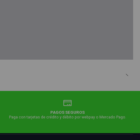
PAGOS SEGUROS
Paga con tarjetas de crédito y débito por webpay o Mercado Pago.