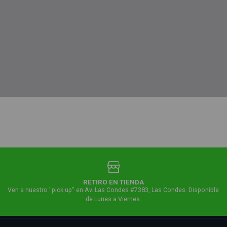
RETIRO EN TIENDA
Ven a nuestro "pick up" en Av. Las Condes #7383, Las Condes. Disponible
de Lunes a Viernes.