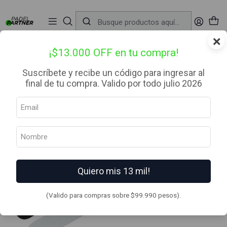
📦 Envío Gratis desde $99.990 — Entrega en RM el mismo día
🔥
Compra

antes de las 12:00 hrs (día hábil) y recibe hoy mismo.
r
×
Inicio
Complementos
Protectores de pala
Protector pala de pádel Babolat Pro
¡$13.000 OFF en tu compra!
Suscríbete y recibe un código para ingresar al
final de tu compra. Valido por todo julio 2026
Quiero mis 13 mil!
(Valido para compras sobre $99.990 pesos).