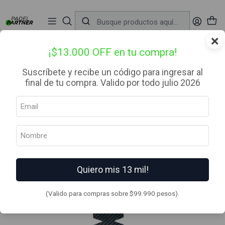
📦 Envío Gratis desde $99.990 — Entrega en RM el mismo día
🔥
Compra

antes de las 12:00 hrs (día hábil) y recibe hoy mismo.
r
×
Inicio
Complementos
Protectores de pala
Protector pala de pádel No+Crush Fibra Carbono Negro Talla XL
¡$13.000 OFF en tu compra!
Suscríbete y recibe un código para ingresar al
final de tu compra. Valido por todo julio 2026
Quiero mis 13 mil!
(Valido para compras sobre $99.990 pesos).