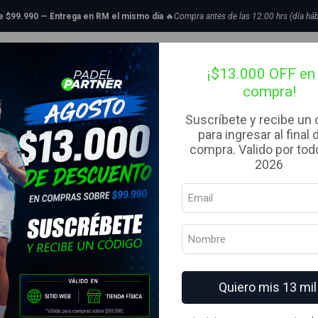
icio
Liquidacion
Ropa y accesorios
Poleras
Polera Korde Active Celes
de $99.990 — Entrega en RM el mismo día
🔥
Compra antes de las 12:00 hrs (día háb
|
tillas de Padel
Bolsos
Complementos
Ropa
Liquidaci
Polera Korde
¡$13.000 OFF en 
compra!
TALLA
Suscríbete y recibe un
para ingresar al final 
M
L
compra. Valido por todo
COLOR
2026
MARCA
Korde
AGREG
Cantidad
Quiero mis 13 mil
Agregar a la lista de fav