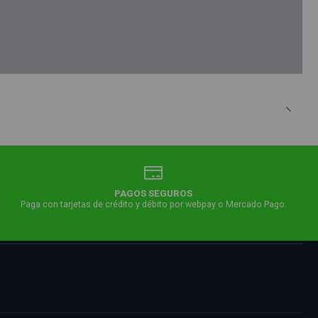
PAGOS SEGUROS
Paga con tarjetas de crédito y débito por webpay o Mercado Pago.