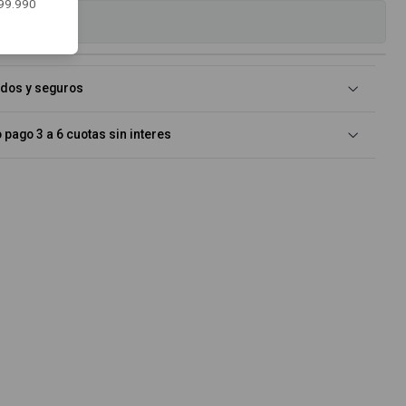
$99.990
es
idos y seguros
pago 3 a 6 cuotas sin interes