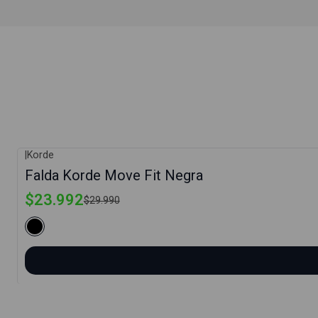
|
Korde
-20%
Falda Korde Move Fit Negra
$23.992
$29.990