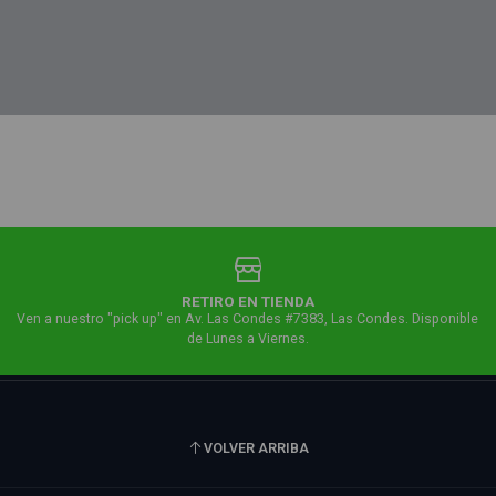
RETIRO EN TIENDA
Ven a nuestro "pick up" en Av. Las Condes #7383, Las Condes. Disponible
de Lunes a Viernes.
VOLVER ARRIBA