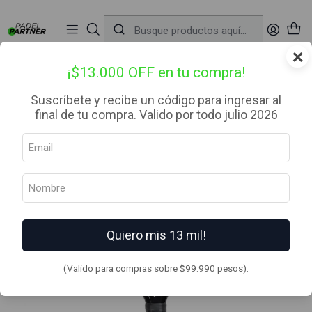
📦 Envío Gratis desde $99.990 — Entrega en RM el mismo día
🔥
Compra

antes de las 12:00 hrs (día hábil) y recibe hoy mismo.
r
×
Inicio
Palas de Padel
Categoria
Avanzado
Pala de pádel Puma Nova Padel Elite Hybrid Gold 2024
¡$13.000 OFF en tu compra!
Suscríbete y recibe un código para ingresar al
final de tu compra. Valido por todo julio 2026
Quiero mis 13 mil!
(Valido para compras sobre $99.990 pesos).