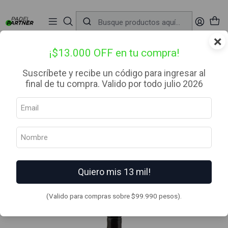
📦 Envío Gratis desde $99.990 — Entrega en RM el mismo día
🔥
Compra

antes de las 12:00 hrs (día hábil) y recibe hoy mismo.
r
×
Inicio
Palas de Padel
Categoria
Avanzado
Pala de pádel Head Radical Elite Rojo 2024
¡$13.000 OFF en tu compra!
Suscríbete y recibe un código para ingresar al
final de tu compra. Valido por todo julio 2026
Quiero mis 13 mil!
(Valido para compras sobre $99.990 pesos).