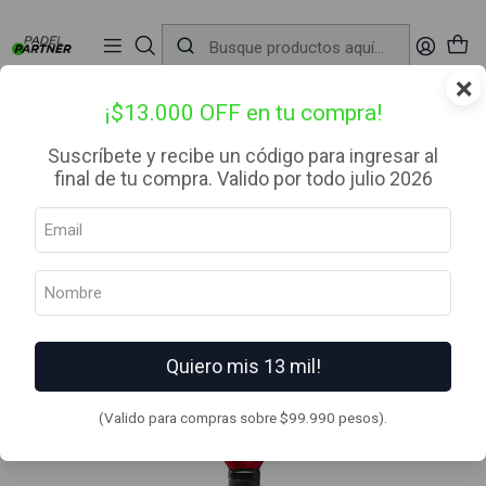
📦 Envío Gratis desde $99.990 — Entrega en RM el mismo día
🔥
Compra

antes de las 12:00 hrs (día hábil) y recibe hoy mismo.
r
×
Inicio
Palas de Padel
Categoria
Avanzado
Pala de pádel Wilson Bela Pro V 2.5 2024
¡$13.000 OFF en tu compra!
Suscríbete y recibe un código para ingresar al
final de tu compra. Valido por todo julio 2026
Quiero mis 13 mil!
(Valido para compras sobre $99.990 pesos).