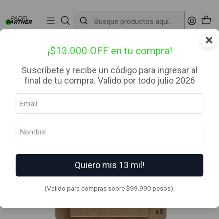
📦 Envío Gratis desde $99.990 — Entrega en RM el mismo día
🔥
Compra

antes de las 12:00 hrs (día hábil) y recibe hoy mismo.
r
×
Inicio
Complementos
Overgrips
My Overgrip x3 Negro/Blanco/Azul
¡$13.000 OFF en tu compra!
Suscríbete y recibe un código para ingresar al
final de tu compra. Valido por todo julio 2026
Quiero mis 13 mil!
(Valido para compras sobre $99.990 pesos).