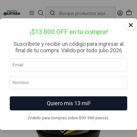
📦 Envío Gratis desde $99.990 — Entrega en RM el mismo día
🔥
Compra

antes de las 12:00 hrs (día hábil) y recibe hoy mismo.
r
×
Inicio
Bolsos
Mochilas
Mochila Drop Shot Alsai Camp 23
¡$13.000 OFF en tu compra!
Suscríbete y recibe un código para ingresar al
final de tu compra. Valido por todo julio 2026
Quiero mis 13 mil!
(Valido para compras sobre $99.990 pesos).