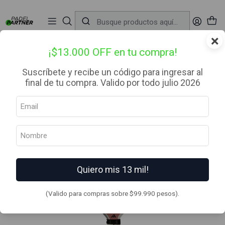
📦 Envío Gratis desde $99.990 — Entrega en RM el mismo día
🔥
Compra

antes de las 12:00 hrs (día hábil) y recibe hoy mismo.
r
×
Inicio
Palas de Padel
Categoria
Avanzado
Pala de pádel Adidas Cross It Light 3.5 Pink Silver Martita Ortega
2026
¡$13.000 OFF en tu compra!
Suscríbete y recibe un código para ingresar al
final de tu compra. Valido por todo julio 2026
Quiero mis 13 mil!
(Valido para compras sobre $99.990 pesos).