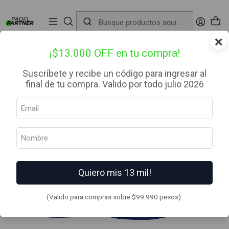
📦 Envío Gratis desde $99.990 — Entrega en RM el mismo día
🔥
Compra

antes de las 12:00 hrs (día hábil) y recibe hoy mismo.
r
×
Inicio
Zapatillas de Padel
Hombre
Zapatilla Wilson Kaos Stroke 2.0 WH/Orange
¡$13.000 OFF en tu compra!
Suscríbete y recibe un código para ingresar al
final de tu compra. Valido por todo julio 2026
Quiero mis 13 mil!
(Valido para compras sobre $99.990 pesos).