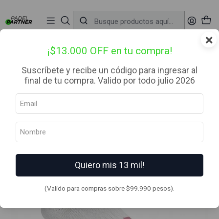
📦 Envío Gratis desde $99.990 — Entrega en RM el mismo día
🔥
Compra

antes de las 12:00 hrs (día hábil) y recibe hoy mismo.
r
×
Inicio
Ropa
Calcetines
Calcetin Crew D4 Lehinde White Pink M25W
¡$13.000 OFF en tu compra!
Suscríbete y recibe un código para ingresar al
final de tu compra. Valido por todo julio 2026
Quiero mis 13 mil!
(Valido para compras sobre $99.990 pesos).