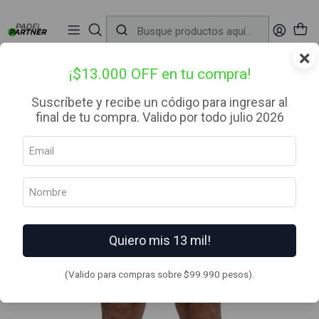
📦 Envío Gratis desde $99.990 — Entrega en RM el mismo día
🔥
Compra

antes de las 12:00 hrs (día hábil) y recibe hoy mismo.
r
×
Inicio
Ropa
Hombre
Short
Bullpadel Lobios 25v Blanco
¡$13.000 OFF en tu compra!
Suscríbete y recibe un código para ingresar al
final de tu compra. Valido por todo julio 2026
Quiero mis 13 mil!
(Valido para compras sobre $99.990 pesos).