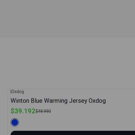
|
Oxdog
-20%
Winton Blue Warming Jersey Oxdog
$39.192
$48.990