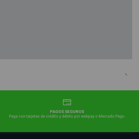
PAGOS SEGUROS
Paga con tarjetas de crédito y débito por webpay o Mercado Pago.