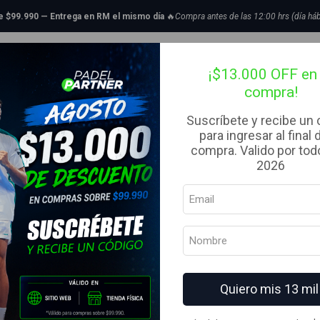
Ropa
Hombre
Polerón o cortavientos
Winton Black Warming Jersey 
de $99.990 — Entrega en RM el mismo día
🔥
Compra antes de las 12:00 hrs (día háb
|
tillas de Padel
Bolsos
Complementos
Ropa
Liquidaci
Winton Blac
¡$13.000 OFF en 
compra!
TALLA
Suscríbete y recibe un
para ingresar al final 
M
L
XL
compra. Valido por todo
MARCA
2026
Oxdog
COLOR
AGREG
Cantidad
Quiero mis 13 mil
Agregar a la lista de fav