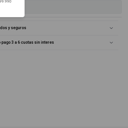
$99.990
es
idos y seguros
pago 3 a 6 cuotas sin interes