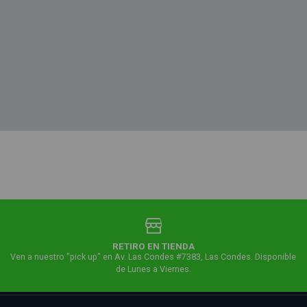
RETIRO EN TIENDA
Ven a nuestro "pick up" en Av. Las Condes #7383, Las Condes. Disponible
de Lunes a Viernes.