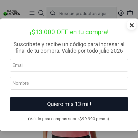
📦 Envío Gratis desde $99.990 — Entrega en RM el mismo día
🔥
Compra

antes de las 12:00 hrs (día hábil) y recibe hoy mismo.
r
×
Inicio
Ropa
Mujer
Poleras
Vulcano Built to muve Tank Top Coral
¡$13.000 OFF en tu compra!
Suscríbete y recibe un código para ingresar al
final de tu compra. Valido por todo julio 2026
Quiero mis 13 mil!
(Valido para compras sobre $99.990 pesos).