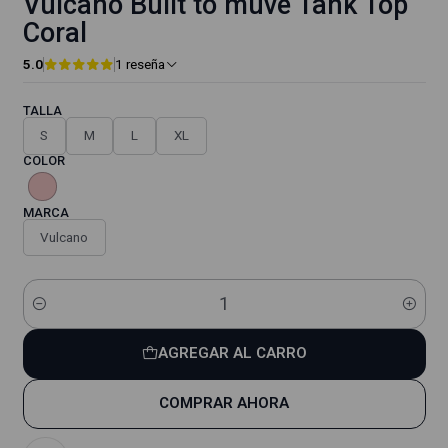
Vulcano Built to muve Tank Top
Coral
5.0
1 reseña
TALLA
S
M
L
XL
COLOR
MARCA
Vulcano
Cantidad
AGREGAR AL CARRO
COMPRAR AHORA