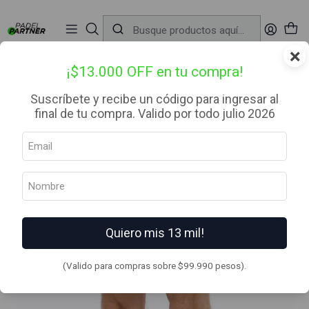
📦 Envío Gratis desde $99.990 — Entrega en RM el mismo día
🔥
Compra

antes de las 12:00 hrs (día hábil) y recibe hoy mismo.
r
×
Inicio
Ropa
Hombre
Short
Short Moler Black
¡$13.000 OFF en tu compra!
Suscríbete y recibe un código para ingresar al
final de tu compra. Valido por todo julio 2026
Quiero mis 13 mil!
(Valido para compras sobre $99.990 pesos).