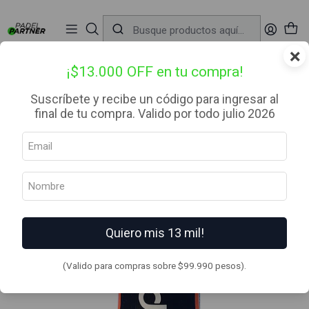
📦 Envío Gratis desde $99.990 — Entrega en RM el mismo día
🔥
Compra

antes de las 12:00 hrs (día hábil) y recibe hoy mismo.
r
×
Inicio
Complementos
Pelotas
Pelotas de pádel Sportteams
¡$13.000 OFF en tu compra!
Suscríbete y recibe un código para ingresar al
final de tu compra. Valido por todo julio 2026
Quiero mis 13 mil!
(Valido para compras sobre $99.990 pesos).