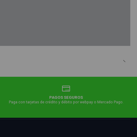
PAGOS SEGUROS
Paga con tarjetas de crédito y débito por webpay o Mercado Pago.