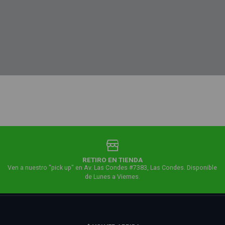
RETIRO EN TIENDA
Ven a nuestro "pick up" en Av. Las Condes #7383, Las Condes. Disponible
de Lunes a Viernes.