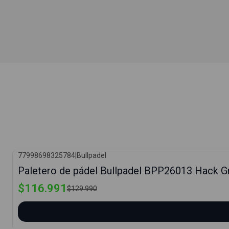
77998698325784
|
Bullpadel
-10%
Paletero de pádel Bullpadel BPP26013 Hack G
$116.991
$129.990