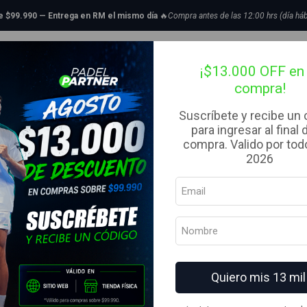
Inicio
Bolsos
Paleteros
Paletero de pádel Bullpadel Hack Plata 23
de $99.990 — Entrega en RM el mismo día
🔥
Compra antes de las 12:00 hrs (día háb
|
tillas de Padel
Bolsos
Complementos
Ropa
Liquidaci
Paletero de 
¡$13.000 OFF en 
compra!
23
Suscríbete y recibe un
para ingresar al final 
AGREG
compra. Valido por todo
Cantidad
2026
Agregar a la lista de fav
Mostrar stock de ubicacion
Envíos a todo Chile — Ráp
Quiero mis 13 mil
Medios de pago: Mercado 