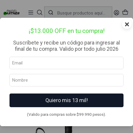
📦 Envío Gratis desde $99.990 — Entrega en RM el mismo día
🔥
Compra

antes de las 12:00 hrs (día hábil) y recibe hoy mismo.
r
×
Inicio
Palas de Padel
Categoria
Intermedio
Pala de pádel Oxdog Pure Tour 2025
¡$13.000 OFF en tu compra!
Suscríbete y recibe un código para ingresar al
final de tu compra. Valido por todo julio 2026
Quiero mis 13 mil!
(Valido para compras sobre $99.990 pesos).