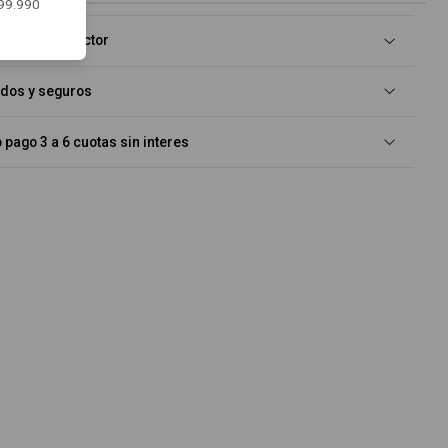
$99.990
rgrip + Protector
idos y seguros
pago 3 a 6 cuotas sin interes