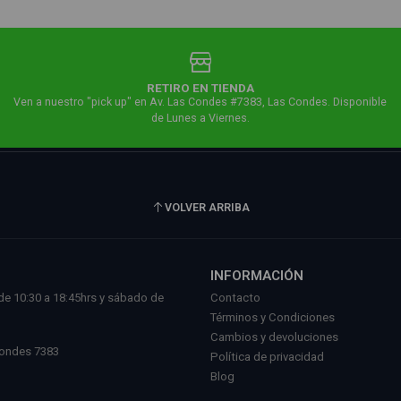
RETIRO EN TIENDA
Ven a nuestro "pick up" en Av. Las Condes #7383, Las Condes. Disponible
de Lunes a Viernes.
VOLVER ARRIBA
INFORMACIÓN
de 10:30 a 18:45hrs y sábado de
Contacto
.
Términos y Condiciones
l
Cambios y devoluciones
Condes 7383
Política de privacidad
Blog