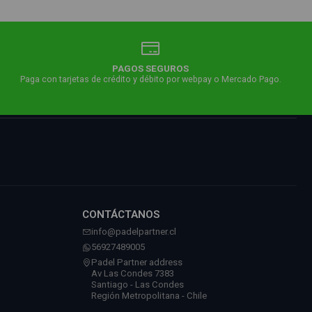
PAGOS SEGUROS
Paga con tarjetas de crédito y débito por webpay o Mercado Pago.
CONTÁCTANOS
info@padelpartner.cl
56927489005
Padel Partner address
Av Las Condes 7383
Santiago - Las Condes
Región Metropolitana - Chile