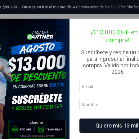
e Padel
Categoria
Intermedio
Pala de pádel Adidas Metalbone Team 3.5
de $99.990 — Entrega en RM el mismo día
🔥
Compra antes de las 12:00 hrs (día háb
tillas de Padel
Bolsos
Complementos
Ropa
Liquidaci
|
Pala de páde
¡$13.000 OFF en 
compra!
3.5 Black Re
Suscríbete y recibe un
para ingresar al final 
AGREG
compra. Valido por todo
Cantidad
2026
Agregar a la lista de fav
Quiero mis 13 mil
Mostrar stock de ubicacion