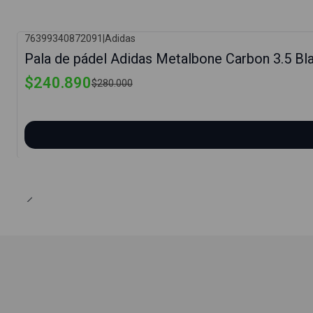
76399340872091
|
Adidas
-14%
Pala de pádel Adidas Metalbone Carbon 3.5 Bl
$240.890
$280.000