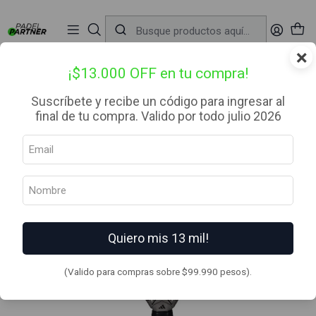
📦 Envío Gratis desde $99.990 — Entrega en RM el mismo día
🔥
Compra

antes de las 12:00 hrs (día hábil) y recibe hoy mismo.
r
×
Inicio
Palas de Padel
Categoria
Avanzado
Pala de pádel Adidas Adipower Carbon Light 3.4 2025
¡$13.000 OFF en tu compra!
Suscríbete y recibe un código para ingresar al
final de tu compra. Valido por todo julio 2026
Quiero mis 13 mil!
(Valido para compras sobre $99.990 pesos).