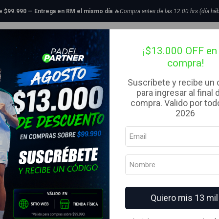
cio
Complementos
Overgrips
Overgrips Babolat VS Original Liso Blanco
de $99.990 — Entrega en RM el mismo día
🔥
Compra antes de las 12:00 hrs (día háb
|
tillas de Padel
Bolsos
Complementos
Ropa
Liquidaci
Overgrips Bab
¡$13.000 OFF en 
compra!
Blanco X12
Suscríbete y recibe un
para ingresar al final 
MARCA
compra. Valido por todo
Babolat
2026
AGREG
Cantidad
Agregar a la lista de fav
Quiero mis 13 mil
Mostrar stock de ubicacion