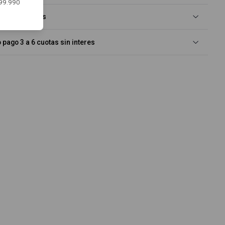
$99.990
idos y seguros
pago 3 a 6 cuotas sin interes