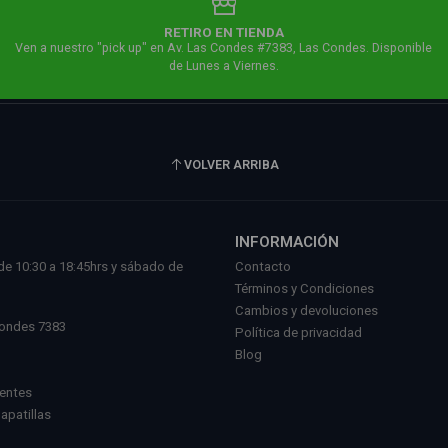
RETIRO EN TIENDA
Ven a nuestro "pick up" en Av. Las Condes #7383, Las Condes. Disponible
de Lunes a Viernes.
VOLVER ARRIBA
INFORMACIÓN
de 10:30 a 18:45hrs y sábado de
Contacto
.
Términos y Condiciones
l
Cambios y devoluciones
Condes 7383
Política de privacidad
Blog
uentes
Zapatillas