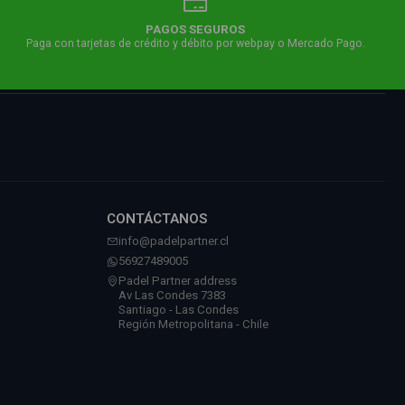
PAGOS SEGUROS
Paga con tarjetas de crédito y débito por webpay o Mercado Pago.
CONTÁCTANOS
info@padelpartner.cl
56927489005
Padel Partner address
Av Las Condes 7383
Santiago - Las Condes
Región Metropolitana - Chile