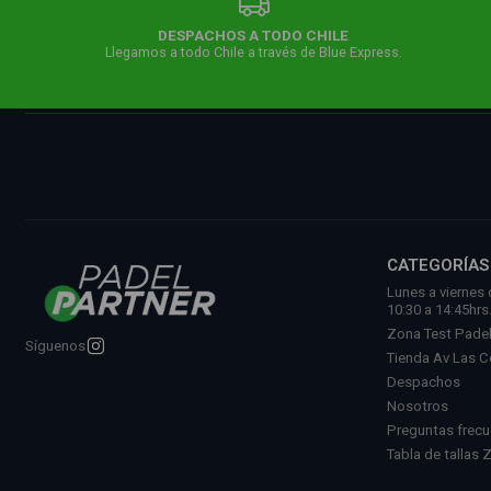
DESPACHOS A TODO CHILE
Llegamos a todo Chile a través de Blue Express.
CATEGORÍAS
Lunes a viernes 
10:30 a 14:45hrs
Zona Test Pade
Síguenos
Tienda Av Las 
Despachos
Nosotros
Preguntas frec
Tabla de tallas 