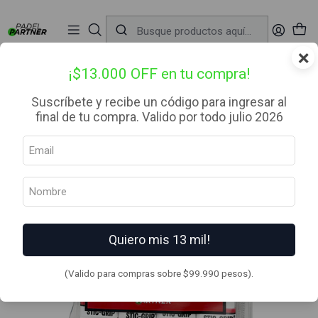
📦 Envío Gratis desde $99.990 — Entrega en RM el mismo día
🔥
Compra

antes de las 12:00 hrs (día hábil) y recibe hoy mismo.
r
×
Inicio
Complementos
Overgrips
Overgrip Stic-Grip Blanco X12
¡$13.000 OFF en tu compra!
Suscríbete y recibe un código para ingresar al
final de tu compra. Valido por todo julio 2026
Quiero mis 13 mil!
(Valido para compras sobre $99.990 pesos).