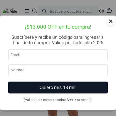
📦 Envío Gratis desde $99.990 — Entrega en RM el mismo día
🔥
Compra

antes de las 12:00 hrs (día hábil) y recibe hoy mismo.
r
×
Inicio
Ropa
Mujer
Vestido
Nox Vestido Pro Vainilla
¡$13.000 OFF en tu compra!
Suscríbete y recibe un código para ingresar al
final de tu compra. Valido por todo julio 2026
Quiero mis 13 mil!
(Valido para compras sobre $99.990 pesos).