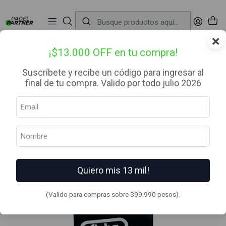
📦 Envío Gratis desde $99.990 — Entrega en RM el mismo día
🔥
Compra

antes de las 12:00 hrs (día hábil) y recibe hoy mismo.
r
×
Inicio
Complementos
Accesorios
Fichapod soporte de celular para padel
¡$13.000 OFF en tu compra!
Suscríbete y recibe un código para ingresar al
final de tu compra. Valido por todo julio 2026
Quiero mis 13 mil!
(Valido para compras sobre $99.990 pesos).