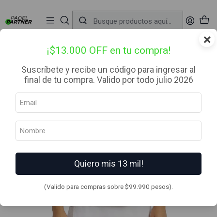
📦 Envío Gratis desde $99.990 — Entrega en RM el mismo día
🔥
Compra

antes de las 12:00 hrs (día hábil) y recibe hoy mismo.
r
×
Inicio
Ropa
Mujer
Poleras
Camiseta Bullpadel Etilo Azabache
¡$13.000 OFF en tu compra!
Suscríbete y recibe un código para ingresar al
final de tu compra. Valido por todo julio 2026
Quiero mis 13 mil!
(Valido para compras sobre $99.990 pesos).