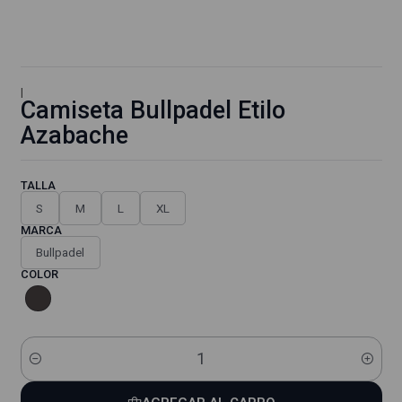
|
Camiseta Bullpadel Etilo
Azabache
TALLA
S
M
L
XL
MARCA
Bullpadel
COLOR
Cantidad