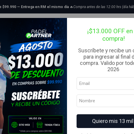
jer
Calzas
Calza Mujer Tempo 7/8 Super High Rise Leggins Print Rojo A
de $99.990 — Entrega en RM el mismo día
🔥
Compra antes de las 12:00 hrs (día háb
|
tillas de Padel
Bolsos
Complementos
Ropa
Liquidaci
Calza Mujer 
¡$13.000 OFF en 
compra!
Leggins Prin
Suscríbete y recibe un
para ingresar al final 
TALLA
compra. Valido por todo
S
M
L
XL
2026
MARCA
Vulcano
AGREG
Cantidad
Agregar a la lista de fav
Quiero mis 13 mil