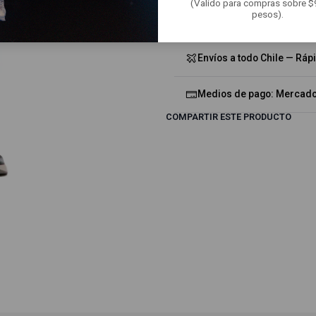
(Valido para compras sobre 
Mostrar stock de ubicacion
pesos).
Envíos a todo Chile — Ráp
Medios de pago: Mercado 
COMPARTIR ESTE PRODUCTO