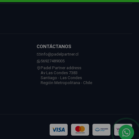
CONTÁCTANOS
info@padelpartner.cl
56927489005
Padel Partner address
Av Las Condes 7383
Santiago - Las Condes
Región Metropolitana - Chile