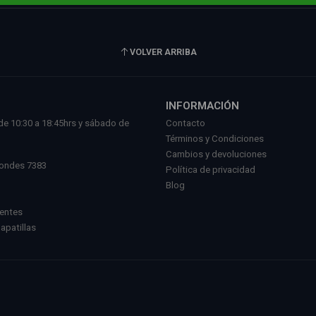
VOLVER ARRIBA
INFORMACIÓN
de 10:30 a 18:45hrs y sábado de
Contacto
.
Términos y Condiciones
l
Cambios y devoluciones
Condes 7383
Política de privacidad
Blog
uentes
Zapatillas