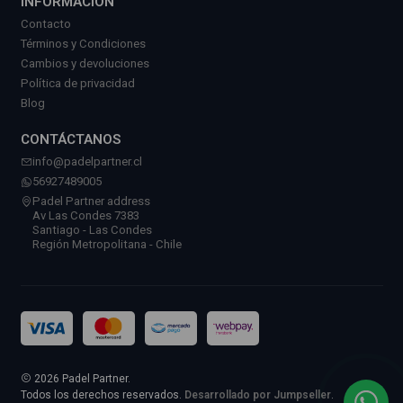
INFORMACIÓN
Contacto
Términos y Condiciones
Cambios y devoluciones
Política de privacidad
Blog
CONTÁCTANOS
info@padelpartner.cl
56927489005
Padel Partner address
Av Las Condes 7383
Santiago - Las Condes
Región Metropolitana - Chile
2026 Padel Partner.
Todos los derechos reservados.
Desarrollado por Jumpseller
.