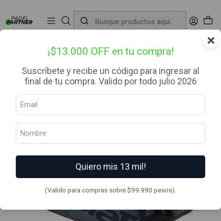
📦 Envío Gratis desde $99.990 — Entrega en RM el mismo día
🔥
Compra

antes de las 12:00 hrs (día hábil) y recibe hoy mismo.
r
×
Inicio
Bolsos
Paleteros
Paletero de pádel Babolat Padel Court S
¡$13.000 OFF en tu compra!
Suscríbete y recibe un código para ingresar al
final de tu compra. Valido por todo julio 2026
Quiero mis 13 mil!
(Valido para compras sobre $99.990 pesos).