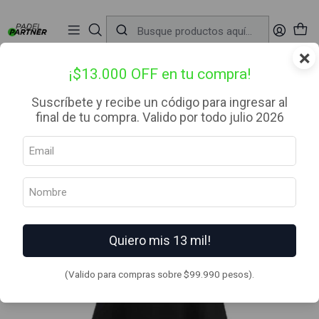
📦 Envío Gratis desde $99.990 — Entrega en RM el mismo día
🔥
Compra

antes de las 12:00 hrs (día hábil) y recibe hoy mismo.
r
×
Inicio
Ropa
Mujer
Poleras
Babolat Polera Play Mujer Tank Top Negro
¡$13.000 OFF en tu compra!
Suscríbete y recibe un código para ingresar al
final de tu compra. Valido por todo julio 2026
Quiero mis 13 mil!
(Valido para compras sobre $99.990 pesos).