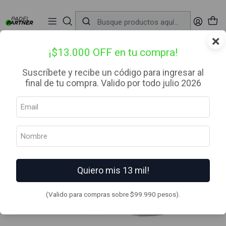
📦 Envío Gratis desde $99.990 — Entrega en RM el mismo día
🔥
Compra

antes de las 12:00 hrs (día hábil) y recibe hoy mismo.
r
×
Inicio
Ropa
Calcetines
Babolat Calcetines Invisible Blanco Pack X3
¡$13.000 OFF en tu compra!
Suscríbete y recibe un código para ingresar al
final de tu compra. Valido por todo julio 2026
Quiero mis 13 mil!
(Valido para compras sobre $99.990 pesos).